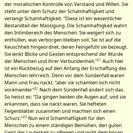
der moralischen Kontrolle von Verstand und Willen. Sie
steht unter dem Schu­tz der Schamhaftigkeit und
verlangt Scham­haftigkeit. “Diese ist ein wesentlicher
Bestandteil der Mässigung. Die Schamhaftigkeit wahrt
den Intimbereich des Menschen. Sie weigert sich zu
enthüllen, was verborgen bleiben soll. Sie ist auf die
Keusch­heit hingeordnet, deren Feingefühl sie bezeugt.
Sie lenkt Blicke und Gesten entsprechend der Würde
2
1
der Menschen und ihrer Verbundenheit.”
Auch hier
ist ein Rückbezug auf den Anfang der Erschaffung des
Menschen lehrreich. Denn vor dem Sündenfall waren
Mann und Frau nackt, “aber sie schämten sich nicht
2
2
voreinander.”
Nach dem Sündenfall ändert sich das.
So heisst es: “Da gingen beiden die Augen auf, und sie
erkannten, dass sie nackt waren. Sie hefteten
Feigenblätter zusammen und machten sich einen
2
3
Schurz.”
Nun wird Schamhaftigkeit für den
Menschen zu einem ständigen Bemühen, den guten
Geist der Lauterkeit zu pflegen und nicht dem bösen