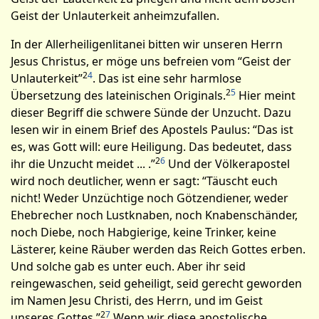
Geist der Unlauterkeit anheimzufallen.
In der Allerheiligenlitanei bitten wir unseren Herrn
Jesus Chri­stus, er möge uns befreien vom “Geist der
2
4
Unlauterkeit”
. Das ist eine sehr harmlose
2
5
Übersetzung des lateinischen Originals.
Hier meint
dieser Begriff die schwere Sünde der Unzucht. Dazu
lesen wir in einem Brief des Apostels Paulus: “Das ist
es, was Gott will: eure Heiligung. Das bedeutet, dass
2
6
ihr die Unzucht meidet ... .”
Und der Völkerapostel
wird noch deutlicher, wenn er sagt: “Täuscht euch
nicht! Weder Unzüchtige noch Götzendiener, weder
Ehebrecher noch Lustknaben, noch Knabenschänder,
noch Diebe, noch Habgierige, keine Trinker, keine
Lästerer, keine Räuber werden das Reich Gottes erben.
Und solche gab es unter euch. Aber ihr seid
reingewaschen, seid geheiligt, seid gerecht geworden
im Namen Jesu Christi, des Herrn, und im Geist
2
7
unseres Gottes.”
Wenn wir diese apostolische