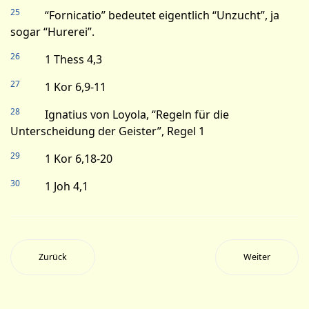
25
“Fornicatio” bedeutet eigentlich “Unzucht”, ja
sogar “Hurerei”.
26
1 Thess 4,3
27
1 Kor 6,9-11
28
Ignatius von Loyola, “Regeln für die
Unterscheidung der Geister”, Regel 1
29
1 Kor 6,18-20
30
1 Joh 4,1
Zurück
Weiter