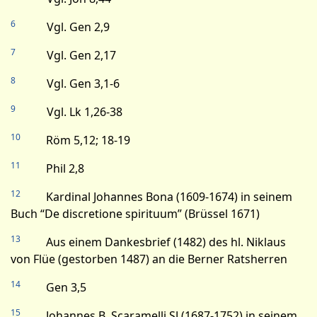
6
Vgl. Gen 2,9
7
Vgl. Gen 2,17
8
Vgl. Gen 3,1-6
9
Vgl. Lk 1,26-38
10
Röm 5,12; 18-19
11
Phil 2,8
12
Kardinal Johannes Bona (1609-1674) in seinem
Buch “De discretione spirituum” (Brüssel 1671)
13
Aus einem Dankesbrief (1482) des hl. Niklaus
von Flüe (gestorben 1487) an die Berner Ratsherren
14
Gen 3,5
15
Johannes B. Scaramelli SJ (1687-1752) in seinem