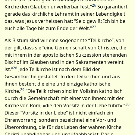
2
6
Kirche den Glauben unverlierbar fest.”
So garantiert
gerade das kirchliche Lehramt in seiner Lebendigkeit
das, was Jesus verheissen hat: “Seid gewiß: Ich bin bei
2
7
euch alle Tage bis zum Ende der Welt.”
Als Bistum sind wir eine sogenannte “Teilkirche”, von
der gilt, dass sie “eine Gemeinschaft von Christen, die
mit ihrem in der apostolischen Sukzession stehenden
Bischof im Glauben und in den Sakramenten vereint
2
8
ist.”
Jede Teilkirche ist nach dem Bild der
Gesamtkirche gestaltet. In den Teilkirchen und aus
ihnen besteht die eine und einzige katholische
2
9
Kirche.
“Die Teilkirchen sind im Vollsinn katholisch
durch die Gemeinschaft mit einer von ihnen: mit der
3
0
Kirche von Rom, «die den Vorsitz in der Liebe führt».”
Dieser “Vorsitz in der Liebe” ist nicht einfach ein
Ehrenvorrang, sondern bezeichnet eine Vor- und
Überordnung, die für das Leben der wahren Kirche
Christi unabdingbar und unaufgebbar ist. Darin