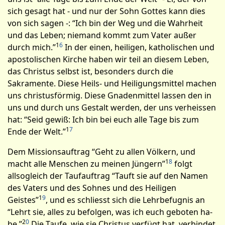
sich gesagt hat - und nur der Sohn Gottes kann dies
von sich sagen -: “Ich bin der Weg und die Wahrheit
und das Leben; niemand kommt zum Vater außer
1
6
durch mich.”
In der einen, heiligen, katholischen und
apostolischen Kirche haben wir teil an diesem Leben,
das Christus selbst ist, besonders durch die
Sakramente. Diese Heils- und Heiligungsmittel machen
uns christusförmig. Diese Gnadenmittel lassen den in
uns und durch uns Gestalt werden, der uns verheissen
hat: “Seid gewiß: Ich bin bei euch alle Tage bis zum
1
7
Ende der Welt­.”
Dem Missionsauftrag “Geht zu allen Völkern, und
1
8
macht alle Menschen zu meinen Jüngern”
folgt
allsogleich der Taufauftrag “Tauft sie auf den Namen
des Vaters und des Sohnes und des Heiligen
1
9
Geistes”
, und es schliesst sich die Lehrbefugnis an
“Lehrt sie, alles zu befolgen, was ich euch geboten ha­
2
0
be.”
Die Taufe, wie sie Christus verfügt hat, verbindet