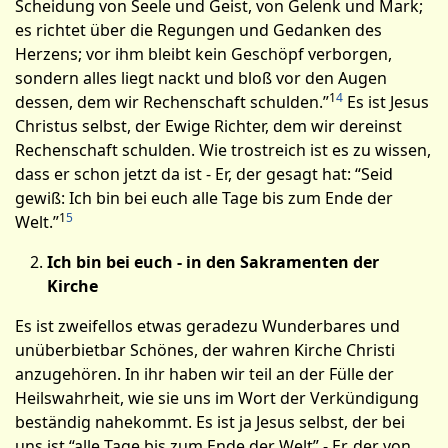
Scheidung von Seele und Geist, von Gelenk und Mark;
es richtet über die Regungen und Gedanken des
Herzens; vor ihm bleibt kein Geschöpf verborgen,
sondern alles liegt nackt und bloß vor den Augen
1
4
dessen, dem wir Rechenschaft schulden.”
Es ist Jesus
Christus selbst, der Ewige Richter, dem wir dereinst
Rechenschaft schulden. Wie trostreich ist es zu wissen,
dass er schon jetzt da ist - Er, der gesagt hat: “Seid
gewiß: Ich bin bei euch alle Tage bis zum Ende der
1
5
Welt.”
Ich bin bei euch - in den Sakramenten der
Kirche
Es ist zweifellos etwas geradezu Wunderbares und
unüberbietbar Schönes, der wahren Kirche Christi
anzugehören. In ihr haben wir teil an der Fülle der
Heilswahrheit, wie sie uns im Wort der Verkündigung
beständig nahekommt. Es ist ja Jesus selbst, der bei
uns ist “alle Tage bis zum Ende der Welt” - Er, der von