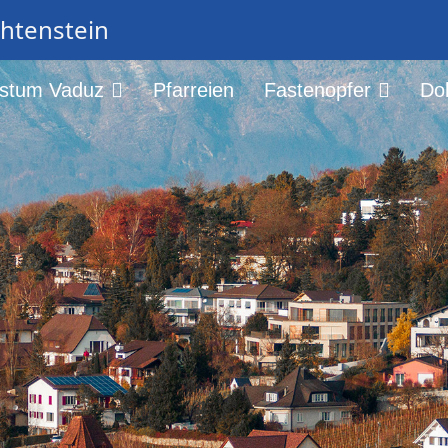
chtenstein
istum Vaduz
Pfarreien
Fastenopfer
Do