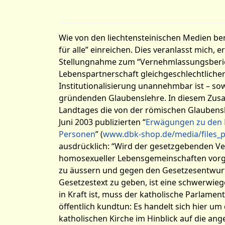
Wie von den liechtensteinischen Medien be
für alle” einreichen. Dies veranlasst mich, 
Stellungnahme zum “Vernehmlassungsberich
Lebenspartnerschaft gleichgeschlechtlicher 
Institutionalisierung unannehmbar ist – s
gründenden Glaubenslehre. In diesem Zu
Landtages die von der römischen Glaubensk
Juni 2003 publizierten “
Erwägungen zu den 
Personen
” (
www.dbk-shop.de/media/files_
ausdrücklich: “Wird der gesetzgebenden V
homosexueller Lebensgemeinschaften vorgeleg
zu äussern und gegen den Gesetzesentwurf 
Gesetzestext zu geben, ist eine schwerwi
in Kraft ist, muss der katholische Parlame
öffentlich kundtun: Es handelt sich hier um d
katholischen Kirche im Hinblick auf die an