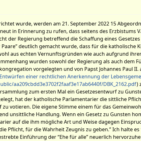
richtet wurde, werden am 21. September 2022 15 Abgeordn
erneut in Erinnerung zu rufen, dass seitens des Erzbistums V
t der Regierung betreffend die Schaffung eines Gesetzes 
Paare” deutlich gemacht wurde, dass für die katholische Ki
owohl aus echten Vernunftsgründen wie auch aufgrund ihrer
sammenhang wurden sowohl der Regierung als auch dem F
ongregation vorgelegten und von Papst Johannes Paul II. 
Entwürfen einer rechtlichen Anerkennung der Lebensgeme
public/aa209cbdd3e3702f2faaf3e17ab6440f/DBK_2162.pdf
)
ersammlung zum ersten Mal ein Gesetzesentwurf zu Gunst
t, hat der katholische Parlamentarier die sittliche Pflich
zu votieren. Die eigene Stimme einem für das Gemeinwohl 
egend unsittliche Handlung. Wenn ein Gesetz zu Gunsten h
ntarier auf die ihm mögliche Art und Weise dagegen Einsp
ie Pflicht, für die Wahrheit Zeugnis zu geben.” Ich halte es 
gestrebte Einführung der “Ehe für alle” neuerlich hervorzuh