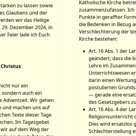
Katholische Kirche betr
tärken zu lassen sowie
zusammenzufassen. Ich
des Glaubens und der
Punkte in geraffter Form
werden wir das Heilige
die Bedenken in Bezug au
 29. Dezember 2024, in
Verschlechterung der bi
ser Feier lade ich Euch
Kirche bestehen:
Art. 16 Abs. 1 der 
geändert, dass die b
Lehre im Zusammenh
 Christus
Unterrichtswesen ers
darin einen Wertung
nicht nur ein
postulierten Grunds
, sondern auch ein
— gerade eine ersatz
de Adventzeit. Wir gehen
des Gesetzgebers zu
n und machen uns auf
Art. 16 Abs. 4 der L
schen Texte dieser Tage
Religionsunterricht 
echen. Im Tagesgebet
Dies wird ersatzlos 
s wir auf dem Weg der
Schlechterstellung 