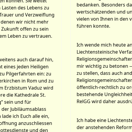
n können. Sie weitet
bedanken. Besonders dan
en Lasten des Lebens zu
wertschätzenden und unt
 Trauer und Verzweiflung
vielen von Ihnen in de
 denen wir nicht mehr
führen konnte.
 Zukunft offen zu sein
rem Leben zu vertrauen.
Ich wende mich heute an 
Liechtensteinische Verf
Religionsgemeinschafteng
weitens auch darauf hin,
mir wichtig zu betonen —
t eines jeden Heiligen
zu stellen, dass auch an
zu Pilgerfahrten ein: zu
Religionsgemeinschaften 
gerkirchen in Rom und zu
öffentlich-rechtlich zu o
Im Erzbistum Vaduz wird
bestehende Ungleichheit 
e die Kathedrale St.
RelGG wird daher ausdrü
g“ sein und für
h der Jubiläumsablass
lade ich Euch alle ein,
Ich habe eine Liechtenst
Hoffnung anzuschliessen
der anstehenden Reform,
Gottesdienste und den