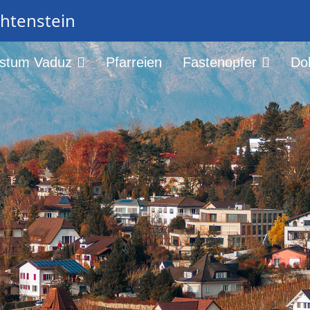
chtenstein
istum Vaduz
Pfarreien
Fastenopfer
Do