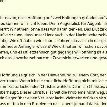
en.
icht davon, dass Hoffnung auf zwei Haltungen gründet: auf
er, können wir nicht leben. Denn Augenblick für Augenblick
iert“: Wir atmen, ohne dass wir daran denken. Das Blut zir
uf vertrauen, dass unser Herz auch in der Nacht weitersch
htig. Wie oft haben wir schon erfahren, dass sich in der g
de als neuer Anfang erwiesen? Wie oft hatten wir schon da
ffen, und es ist letztendlich gut gegangen? Hoffnung ist a
auch das Unvorhersehbare mit Zuversicht erwarten und gest
r Hoffnung zeigt sich in der Hinwendung zu jenem Gott, de
ertrauen. Wenn ich die christliche Hoffnung nicht mit viel
am Kreuz lächelnden Christus wählen. Denn ein Christus, de
berhaupt. Dieser Christus lächelt die Probleme nicht weg, s
ein Sieger über einen Verlierer lacht. Vielmehr drücken sich
dass mitten in den Problemen des Lebens jemand da ist, der 