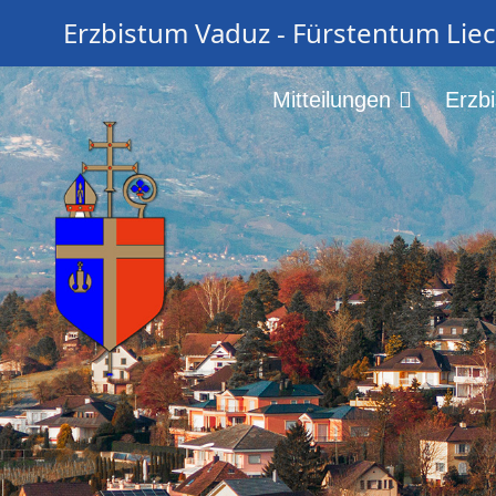
Erzbistum Vaduz - Fürstentum Lie
Mitteilungen
Erzb