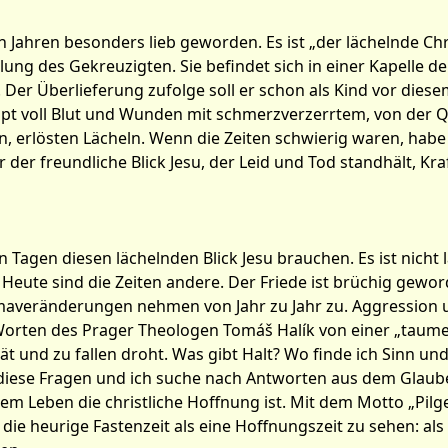
en Jahren besonders lieb geworden. Es ist „der lächelnde Chri
g des Gekreuzigten. Sie befindet sich in einer Kapelle de
. Der Überlieferung zufolge soll er schon als Kind vor di
Haupt voll Blut und Wunden mit schmerzverzerrtem, von der 
en, erlösten Lächeln. Wenn die Zeiten schwierig waren, habe
ir der freundliche Blick Jesu, der Leid und Tod standhält, 
n Tagen diesen lächelnden Blick Jesu brauchen. Es ist nicht
Heute sind die Zeiten andere. Der Friede ist brüchig gewor
maveränderungen nehmen von Jahr zu Jahr zu. Aggression un
rten des Prager Theologen Tomáš Halík von einer „taumeln
t und zu fallen droht. Was gibt Halt? Wo finde ich Sinn und
diese Fragen und ich suche nach Antworten aus dem Glaub
em Leben die christliche Hoffnung ist. Mit dem Motto „Pilg
ie heurige Fastenzeit als eine Hoffnungszeit zu sehen: als e