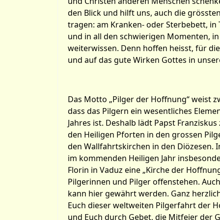
und Christen anderen Menschen schenke
den Blick und hilft uns, auch die grösst
tragen: am Kranken- oder Sterbebett, in
und in all den schwierigen Momenten, in
weiterwissen. Denn hoffen heisst, für die
und auf das gute Wirken Gottes in unse
Das Motto „Pilger der Hoffnung“ weist z
dass das Pilgern ein wesentliches Elemen
Jahres ist. Deshalb lädt Papst Franziskus 
den Heiligen Pforten in den grossen Pil
den Wallfahrtskirchen in den Diözesen. 
im kommenden Heiligen Jahr insbesonder
Florin in Vaduz eine „Kirche der Hoffnun
Pilgerinnen und Pilger offenstehen. Auc
kann hier gewährt werden. Ganz herzlich 
Euch dieser weltweiten Pilgerfahrt der 
und Euch durch Gebet, die Mitfeier der 